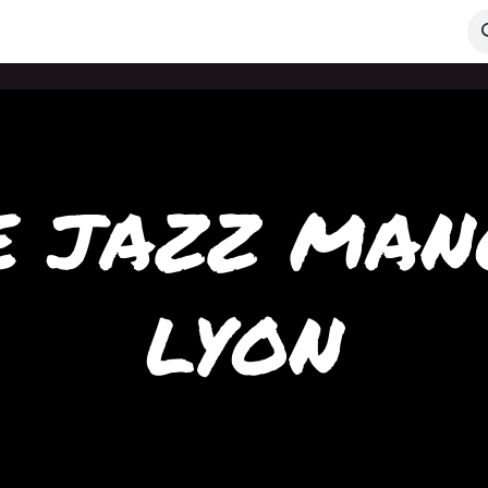
ations
Le jazz manouche
Contact
Blog
E JAZZ MAN
LYON