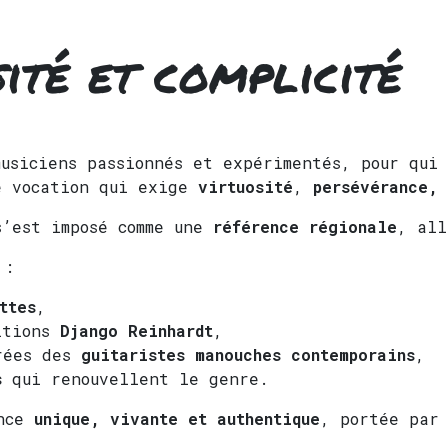
sité et complicité
usiciens passionnés et expérimentés, pour qui
e vocation qui exige
virtuosité
,
persévérance,
s’est imposé comme une
référence régionale
, al
 :
ttes
,
sitions
Django Reinhardt
,
irées des
guitaristes manouches contemporains
,
s
qui renouvellent le genre.
ence
unique, vivante et authentique
, portée par