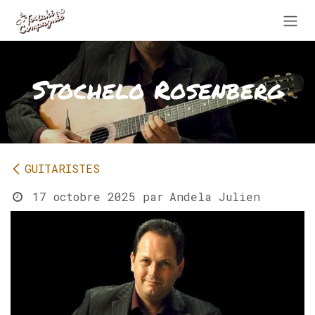
Se rendre au contenu
Stochelo Rosenberg
GUITARISTES
17 octobre 2025
par
Andela Julien